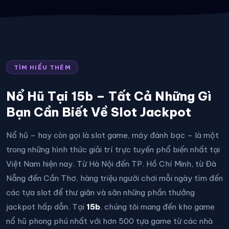
TÌM HIỂU THÊM
Nổ Hũ Tại 15b – Tất Cả Những Gì
Bạn Cần Biết Về Slot Jackpot
Nổ hũ – hay còn gọi là slot game, máy đánh bạc – là một
trong những hình thức giải trí trực tuyến phổ biến nhất tại
Việt Nam hiện nay. Từ Hà Nội đến TP. Hồ Chí Minh, từ Đà
Nẵng đến Cần Thơ, hàng triệu người chơi mỗi ngày tìm đến
các tựa slot để thư giãn và săn những phần thưởng
jackpot hấp dẫn. Tại
15b
, chúng tôi mang đến kho game
nổ hũ phong phú nhất với hơn 500 tựa game từ các nhà