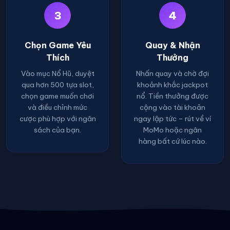
3
4
Chọn Game Yêu
Quay & Nhận
Thích
Thưởng
Vào mục Nổ Hũ, duyệt
Nhấn quay và chờ đợi
qua hơn 500 tựa slot,
khoảnh khắc jackpot
chọn game muốn chơi
nổ. Tiền thưởng được
và điều chỉnh mức
cộng vào tài khoản
cược phù hợp với ngân
ngay lập tức – rút về ví
sách của bạn.
MoMo hoặc ngân
hàng bất cứ lúc nào.