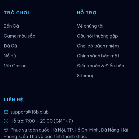
TRÒ CHƠI
HỖ TRỢ
Bắn Cá
Về chúng tôi
Game màu sắc
Câu hỏi thường gặp
Đá Gà
Chơi có trách nhiệm
Nổ Hũ
Chính sách bảo mật
15b Casino
Điều khoản & Điều kiện
Sitemap
LIÊN HỆ
support@15b.club
Hỗ trợ: 7:00 – 23:00 (GMT+7)
Phục vụ toàn quốc: Hà Nội, TP. Hồ Chí Minh, Đà Nẵng, Hải
Phòng, Cần Thơ và các tỉnh thành khác.