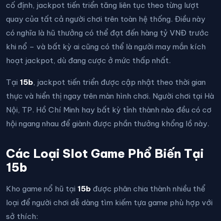
cố định, jackpot tiến triển tăng liên tục theo từng lượt
quay của tất cả người chơi trên toàn hệ thống. Điều này
có nghĩa là hũ thưởng có thể đạt đến hàng tỷ VNĐ trước
khi nổ – và bất kỳ ai cũng có thể là người may mắn kích
hoạt jackpot, dù đang cược ở mức thấp nhất.
Tại
15b
, jackpot tiến triển được cập nhật theo thời gian
thực và hiển thị ngay trên màn hình chơi. Người chơi tại Hà
Nội, TP. Hồ Chí Minh hay bất kỳ tỉnh thành nào đều có cơ
hội ngang nhau để giành được phần thưởng khổng lồ này.
Các Loại Slot Game Phổ Biến Tại
15b
Kho game nổ hũ tại
15b
được phân chia thành nhiều thể
loại để người chơi dễ dàng tìm kiếm tựa game phù hợp với
sở thích: