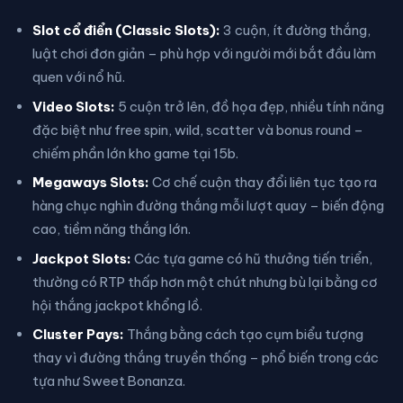
Slot cổ điển (Classic Slots):
3 cuộn, ít đường thắng,
luật chơi đơn giản – phù hợp với người mới bắt đầu làm
quen với nổ hũ.
Video Slots:
5 cuộn trở lên, đồ họa đẹp, nhiều tính năng
đặc biệt như free spin, wild, scatter và bonus round –
chiếm phần lớn kho game tại 15b.
Megaways Slots:
Cơ chế cuộn thay đổi liên tục tạo ra
hàng chục nghìn đường thắng mỗi lượt quay – biến động
cao, tiềm năng thắng lớn.
Jackpot Slots:
Các tựa game có hũ thưởng tiến triển,
thường có RTP thấp hơn một chút nhưng bù lại bằng cơ
hội thắng jackpot khổng lồ.
Cluster Pays:
Thắng bằng cách tạo cụm biểu tượng
thay vì đường thắng truyền thống – phổ biến trong các
tựa như Sweet Bonanza.