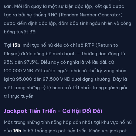
sẵn. Mỗi lần quay là một sự kiện độc lập, kết quả được
tạo ra bởi hệ thống RNG (Random Number Generator)
được kiểm định độc lập, đảm bảo tính ngẫu nhiên và công
bằng tuyệt đối.
Tại
15b
, mỗi tựa nổ hũ đều có chỉ số RTP (Return to
Player) được công bố minh bạch – thường dao động từ
95% đến 97.5%. Điều này có nghĩa là về lâu dài, cứ
100.000 VNĐ đặt cược, người chơi có thể kỳ vọng nhận
lại từ 95.000 đến 97.500 VNĐ dưới dạng thưởng. Đây là
một trong những tỷ lệ hoàn trả tốt nhất trong ngành giải
trí trực tuyến.
Jackpot Tiến Triển – Cơ Hội Đổi Đời
Một trong những tính năng hấp dẫn nhất tại khu vực nổ hũ
của
15b
là hệ thống jackpot tiến triển. Khác với jackpot