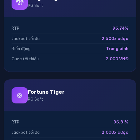
🐉
PG Soft
RTP
96.74%
Jackpot tối đa
2.500x cược
Biến động
Trung bình
Cược tối thiểu
2.000 VNĐ
Fortune Tiger
🍀
PG Soft
RTP
96.81%
Jackpot tối đa
2.000x cược