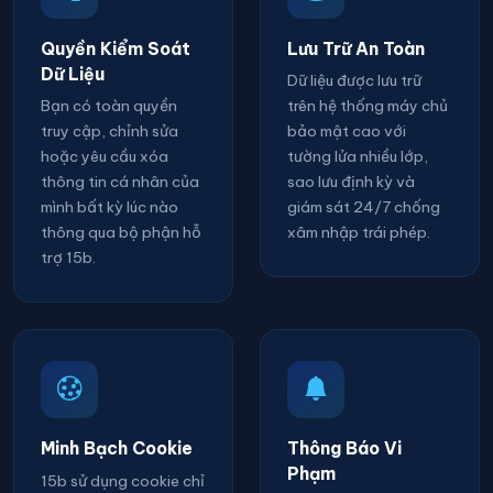
Quyền Kiểm Soát
Lưu Trữ An Toàn
Dữ Liệu
Dữ liệu được lưu trữ
Bạn có toàn quyền
trên hệ thống máy chủ
truy cập, chỉnh sửa
bảo mật cao với
hoặc yêu cầu xóa
tường lửa nhiều lớp,
thông tin cá nhân của
sao lưu định kỳ và
mình bất kỳ lúc nào
giám sát 24/7 chống
thông qua bộ phận hỗ
xâm nhập trái phép.
trợ 15b.
Minh Bạch Cookie
Thông Báo Vi
Phạm
15b sử dụng cookie chỉ