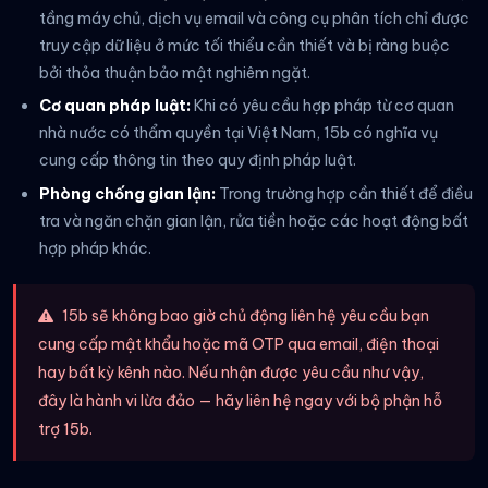
tầng máy chủ, dịch vụ email và công cụ phân tích chỉ được
truy cập dữ liệu ở mức tối thiểu cần thiết và bị ràng buộc
bởi thỏa thuận bảo mật nghiêm ngặt.
Cơ quan pháp luật:
Khi có yêu cầu hợp pháp từ cơ quan
nhà nước có thẩm quyền tại Việt Nam, 15b có nghĩa vụ
cung cấp thông tin theo quy định pháp luật.
Phòng chống gian lận:
Trong trường hợp cần thiết để điều
tra và ngăn chặn gian lận, rửa tiền hoặc các hoạt động bất
hợp pháp khác.
15b sẽ không bao giờ chủ động liên hệ yêu cầu bạn
cung cấp mật khẩu hoặc mã OTP qua email, điện thoại
hay bất kỳ kênh nào. Nếu nhận được yêu cầu như vậy,
đây là hành vi lừa đảo — hãy liên hệ ngay với bộ phận hỗ
trợ 15b.