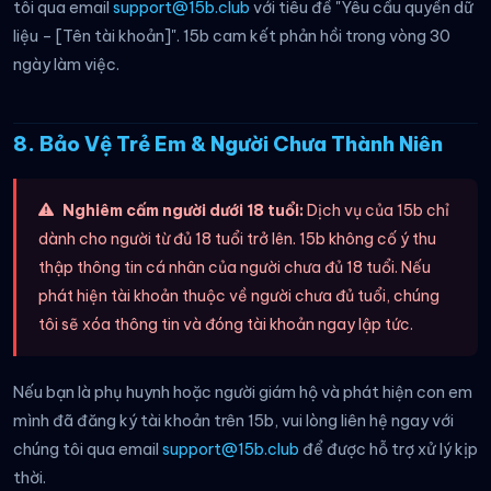
tôi qua email
support@15b.club
với tiêu đề "Yêu cầu quyền dữ
liệu – [Tên tài khoản]". 15b cam kết phản hồi trong vòng 30
ngày làm việc.
8. Bảo Vệ Trẻ Em & Người Chưa Thành Niên
Nghiêm cấm người dưới 18 tuổi:
Dịch vụ của 15b chỉ
dành cho người từ đủ 18 tuổi trở lên. 15b không cố ý thu
thập thông tin cá nhân của người chưa đủ 18 tuổi. Nếu
phát hiện tài khoản thuộc về người chưa đủ tuổi, chúng
tôi sẽ xóa thông tin và đóng tài khoản ngay lập tức.
Nếu bạn là phụ huynh hoặc người giám hộ và phát hiện con em
mình đã đăng ký tài khoản trên 15b, vui lòng liên hệ ngay với
chúng tôi qua email
support@15b.club
để được hỗ trợ xử lý kịp
thời.